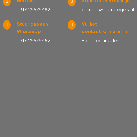
Bel ons
Stuur ons een mailtje
+31 6 25575482
contact@pafrategels.nl
Stuur ons een
Vul het
Whatsapp
contactformulier in
+31 6 25575482
Hier direct invullen