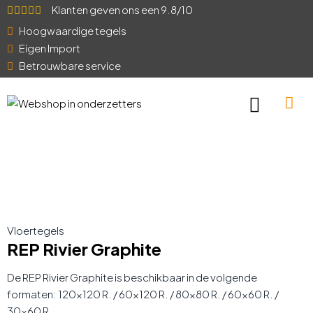
Klanten geven ons een 9.8/10
Hoogwaardige tegels
Eigen Import
Betrouwbare service
Vloertegels
REP Rivier Graphite
De REP Rivier Graphite is beschikbaar in de volgende
formaten: 120×120 R. / 60×120 R. / 80×80 R. / 60×60 R. /
30×60 R.