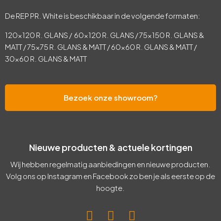
De REP PR. White is beschikbaar in de volgende formaten:
120×120 R. GLANS / 60×120 R. GLANS / 75×150 R. GLANS &
MATT / 75×75 R. GLANS & MATT / 60×60 R. GLANS & MATT /
30×60 R. GLANS & MATT
Bezoek onze showroom?
Nieuwe producten & actuele kortingen
Wij hebben regelmatig aanbiedingen en nieuwe producten.
Volg ons op Instagram en Facebook zo ben je als eerste op de
hoogte.