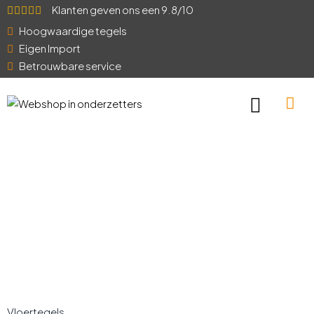
Klanten geven ons een 9.8/10
Hoogwaardige tegels
Eigen Import
Betrouwbare service
Vloertegels