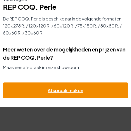
REP COQ. Perle
De REP COQ. Perle is beschikbaar in de volgende formaten:
120×278 R. / 120×120 R. / 60×120 R. / 75×150 R. / 80×80 R. /
60×60 R. / 30×60 R.
Meer weten over de mogelijkheden en prijzen van
de REP COQ. Perle?
Maak een afspraak in onze showroom.
Afspraak maken