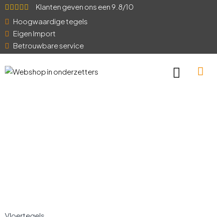
Klanten geven ons een 9.8/10
Hoogwaardige tegels
Eigen Import
Betrouwbare service
Vloertegels