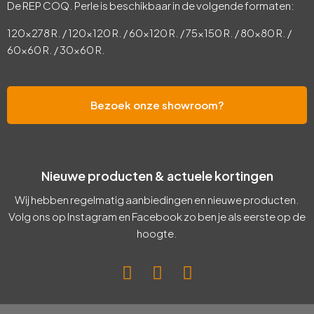
De REP COQ. Perle is beschikbaar in de volgende formaten:
120×278 R. / 120×120 R. / 60×120 R. / 75×150 R. / 80×80 R. /
60×60 R. / 30×60 R.
Bezoek onze showroom?
Nieuwe producten & actuele kortingen
Wij hebben regelmatig aanbiedingen en nieuwe producten.
Volg ons op Instagram en Facebook zo ben je als eerste op de
hoogte.