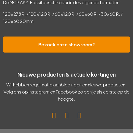
De MCP AKY. Fossil beschikbaar in de volgende formaten:
120×278 R. / 120×120 R. / 60×120 R. / 60×60 R. / 30×60 R. /
120×60 20mm
Bezoek onze showroom?
Nieuwe producten & actuele kortingen
Wij hebben regelmatig aanbiedingen en nieuwe producten.
Volg ons op Instagram en Facebook zo ben je als eerste op de
hoogte.