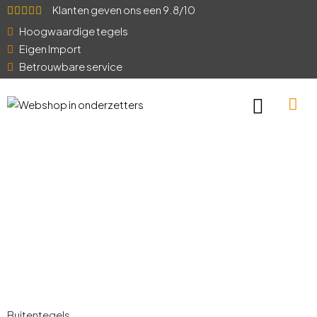
Klanten geven ons een 9.8/10
Hoogwaardige tegels
Eigen Import
Betrouwbare service
Buitentegels