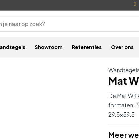
andtegels
Showroom
Referenties
Over ons
Wandtegel
Mat W
De Mat Wit 
formaten: 39
29.5×59.5
Meer we