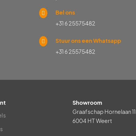
Bel ons
+31 6 25575482
Stuur ons een Whatsapp
+31 6 25575482
nt
Showroom
Graafschap Hornelaan 11
els
6004 HT Weert
s