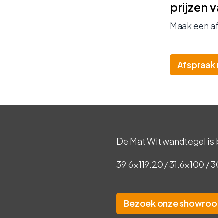
prijzen 
Maak een a
Afspraak
De Mat Wit wandtegel is
39.6×119.20 / 31.6×100 / 
Bezoek onze showro