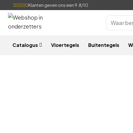
Klanten geven ons een 9.8/10
Catalogus
Vloertegels
Buitentegels
W