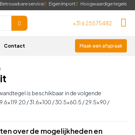
Betrouwbare service
Eigen Import
Hoogwaardige tegels
+31 6 25575482
Contact
Maak een afspraak
s
it
wandtegel is beschikbaar in de volgende
.6×119.20 / 31.6×100 / 30.5×60.5 / 29.5×90 /
ten over de mogelijkheden en