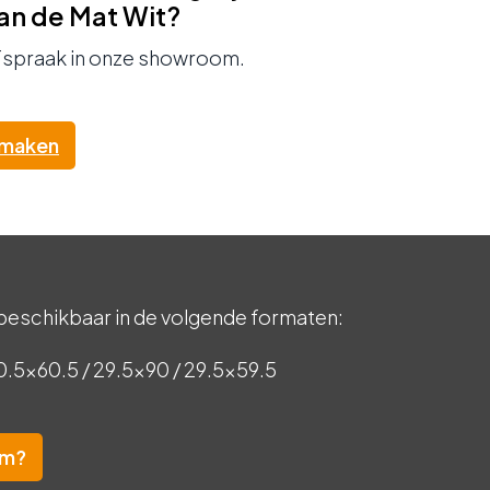
van de Mat Wit?
fspraak in onze showroom.
 maken
 beschikbaar in de volgende formaten:
30.5×60.5 / 29.5×90 / 29.5×59.5
om?