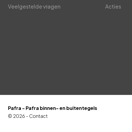
Veelgestelde vragen
Acties
Pafra - Pafra binnen- en buitentegels
© 2026 -
Contact