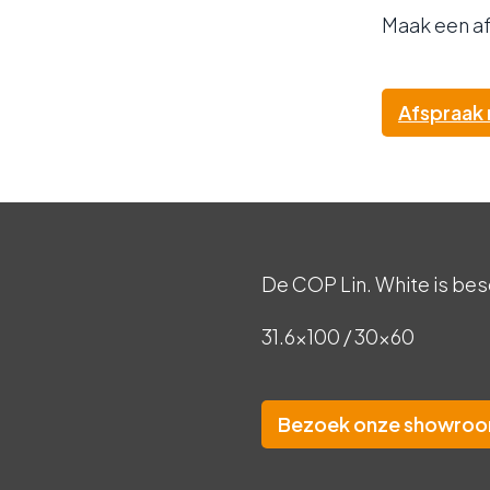
Maak een a
Afspraak
De COP Lin. White is bes
31.6×100 / 30×60
Bezoek onze showro