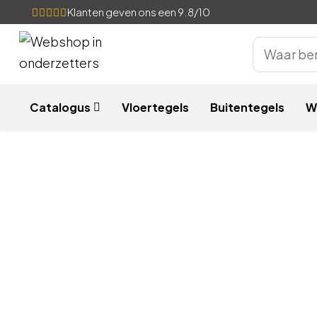
Klanten geven ons een 9.8/10
Catalogus
Vloertegels
Buitentegels
W