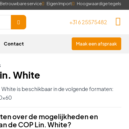
Betrouwbare service
Eigen Import
Hoogwaardige tegels
+31 6 25575482
Contact
Maak een afspraak
s
in. White
 White is beschikbaar in de volgende formaten:
30×60
ten over de mogelijkheden en
van de COP Lin. White?