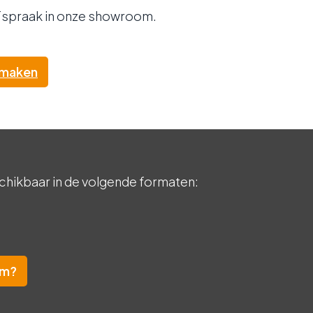
fspraak in onze showroom.
 maken
chikbaar in de volgende formaten:
om?