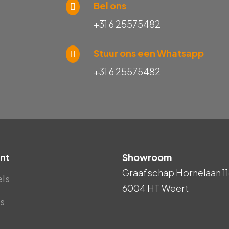
Bel ons
+31 6 25575482
Stuur ons een Whatsapp
+31 6 25575482
nt
Showroom
Graafschap Hornelaan 11
els
6004 HT Weert
s