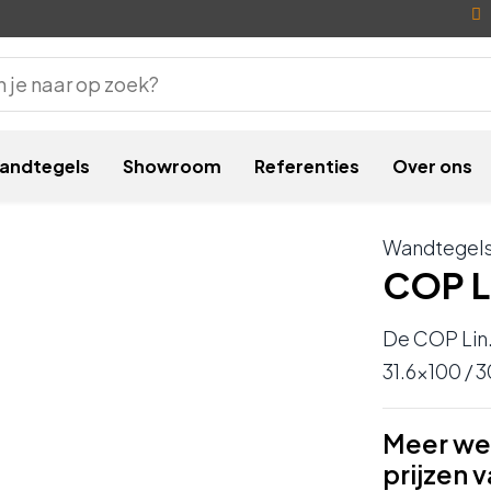
andtegels
Showroom
Referenties
Over ons
Wandtegel
COP L
De COP Lin.
31.6×100 / 
Meer we
prijzen 