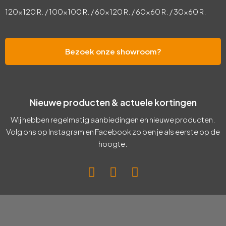
120×120 R. / 100×100 R. / 60×120 R. / 60×60 R. / 30×60 R.
Bezoek onze showroom?
Nieuwe producten & actuele kortingen
Wij hebben regelmatig aanbiedingen en nieuwe producten.
Volg ons op Instagram en Facebook zo ben je als eerste op de
hoogte.