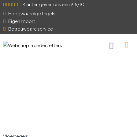
Klanten geven ons een 9.8/10
Hoogwaardige tegels
Eigen Import
Betrouwbare service
Vloertegels