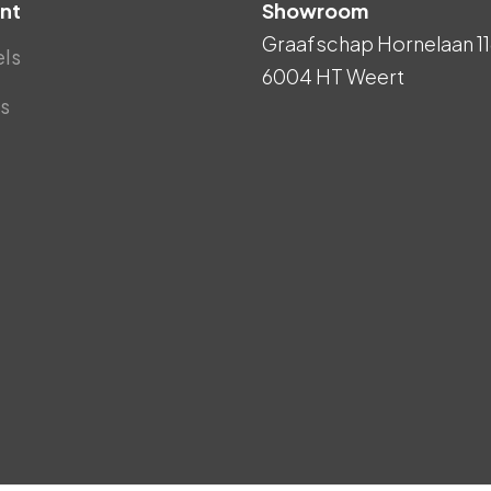
nt
Showroom
Graafschap Hornelaan 11
els
6004 HT Weert
s