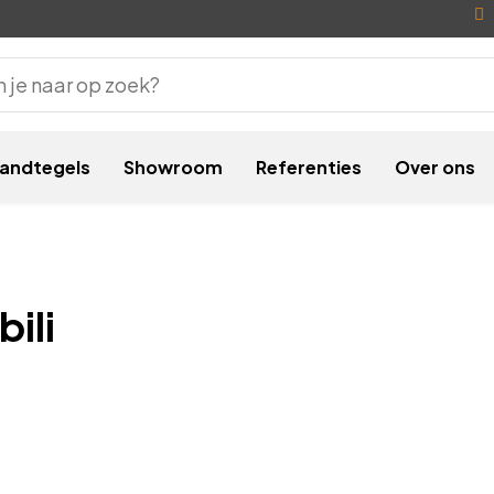
andtegels
Showroom
Referenties
Over ons
ili