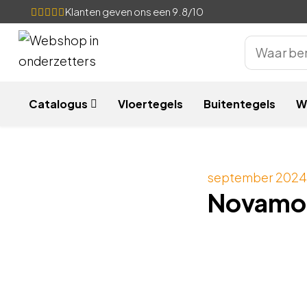
Klanten geven ons een 9.8/10
Catalogus
Vloertegels
Buitentegels
W
september 2024
Novamob