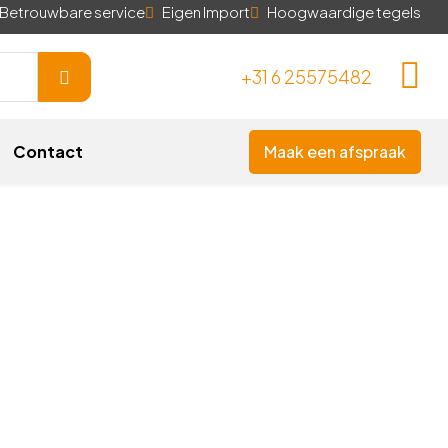
Betrouwbare service
Eigen Import
Hoogwaardige tegels
+31 6 25575482
Contact
Maak een afspraak