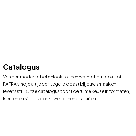
Catalogus
Van een moderne betonlook tot een warme houtlook
– bij
PAFRA vind je altijd een tegel die past bij jouw smaak en
levensstijl
.
Onze catalogus toont de ruime keuze in formaten,
kleuren en stijlen
voor zowel binnen als buiten
.