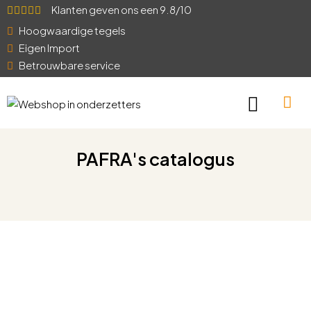
Klanten geven ons een 9.8/10
Hoogwaardige tegels
Eigen Import
Betrouwbare service
PAFRA's catalogus