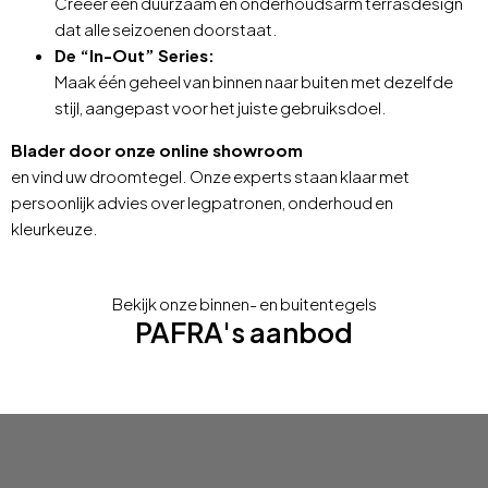
Creëer een duurzaam en onderhoudsarm terrasdesign
dat alle seizoenen doorstaat
.
De “In-Out” Series:
Maak één geheel van binnen naar buiten met dezelfde
stijl, aangepast voor het juiste gebruiksdoel
.
Blader door onze online showroom
en vind uw droomtegel.
Onze experts staan klaar met
persoonlijk advies over legpatronen, onderhoud en
kleurkeuze
.
Bekijk onze binnen- en buitentegels
PAFRA's aanbod